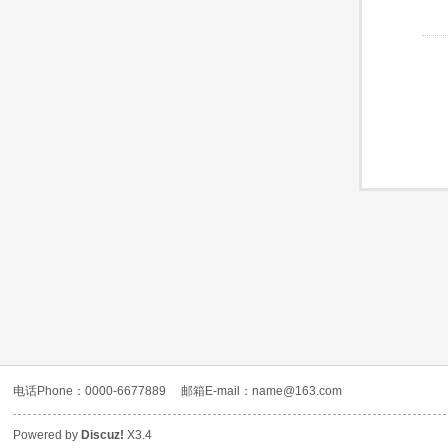
电话Phone：0000-6677889
邮箱E-mail：name@163.com
Powered by
Discuz!
X3.4