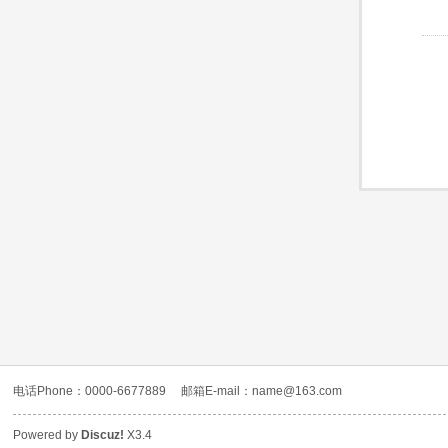
电话Phone：0000-6677889
邮箱E-mail：name@163.com
Powered by
Discuz!
X3.4