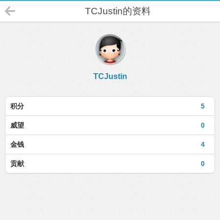
TCJustin的资料
TCJustin
积分
5
威望
0
金钱
4
贡献
0