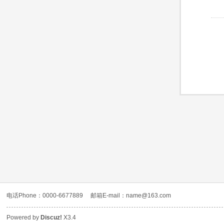
电话Phone：0000-6677889
邮箱E-mail：name@163.com
Powered by
Discuz!
X3.4