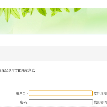
请先登录后才能继续浏览
用户名
立即注册
密码:
找回密码