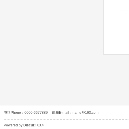
电话Phone：0000-6677889
邮箱E-mail：name@163.com
Powered by
Discuz!
X3.4