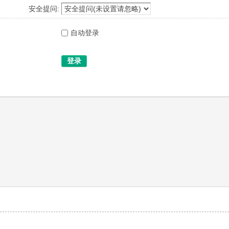
安全提问:
自动登录
登录