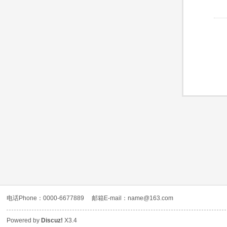
电话Phone：0000-6677889
邮箱E-mail：name@163.com
Powered by
Discuz!
X3.4