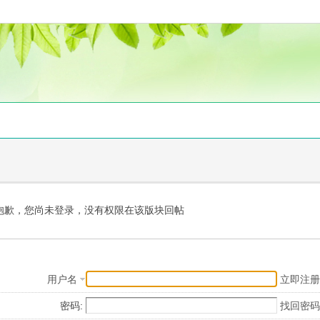
抱歉，您尚未登录，没有权限在该版块回帖
用户名
立即注册
密码:
找回密码