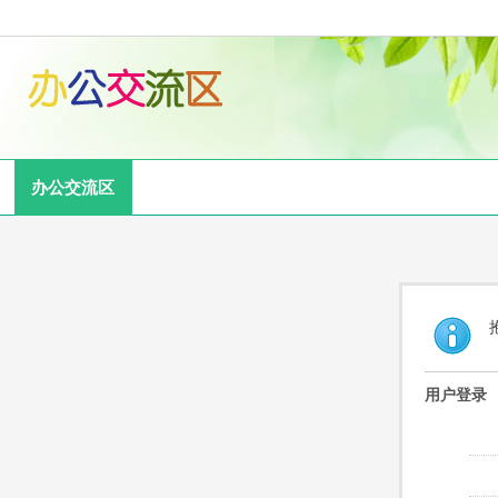
办公交流区
用户登录