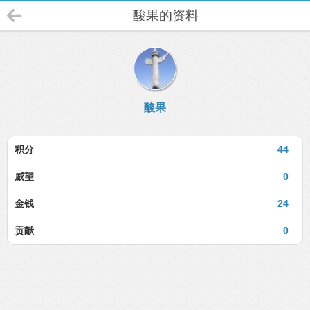
酸果的资料
酸果
积分
44
威望
0
金钱
24
贡献
0