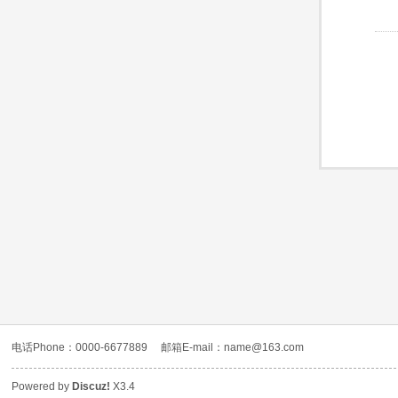
电话Phone：0000-6677889
邮箱E-mail：name@163.com
Powered by
Discuz!
X3.4