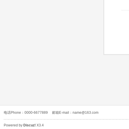
电话Phone：0000-6677889
邮箱E-mail：name@163.com
Powered by
Discuz!
X3.4