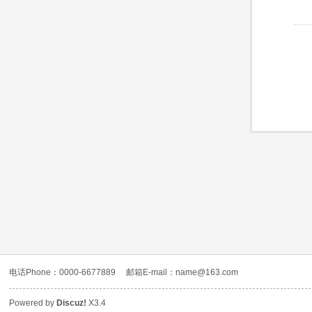
电话Phone：0000-6677889
邮箱E-mail：name@163.com
Powered by
Discuz!
X3.4