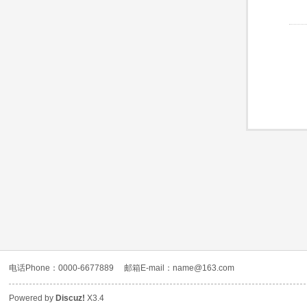
电话Phone：0000-6677889
邮箱E-mail：name@163.com
Powered by
Discuz!
X3.4